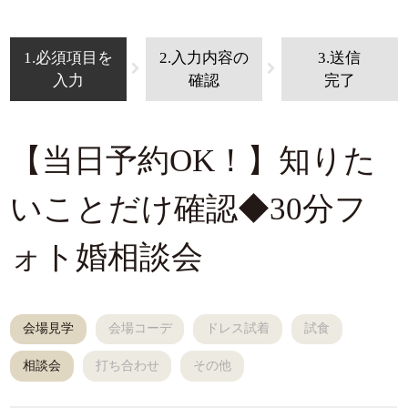
1.必須項目を
2.入力内容の
3.送信
入力
確認
完了
【当日予約OK！】知りた
いことだけ確認◆30分フ
ォト婚相談会
会場見学
会場コーデ
ドレス試着
試食
相談会
打ち合わせ
その他