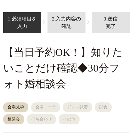
1.必須項目を
2.入力内容の
3.送信
入力
確認
完了
【当日予約OK！】知りた
いことだけ確認◆30分フ
ォト婚相談会
会場見学
会場コーデ
ドレス試着
試食
相談会
打ち合わせ
その他