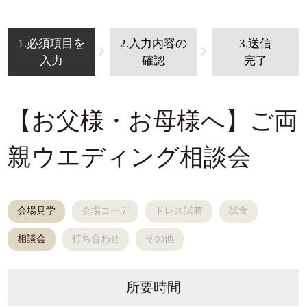
1.必須項目を
2.入力内容の
3.送信
入力
確認
完了
【お父様・お母様へ】ご両
親ウエディング相談会
会場見学
会場コーデ
ドレス試着
試食
相談会
打ち合わせ
その他
所要時間