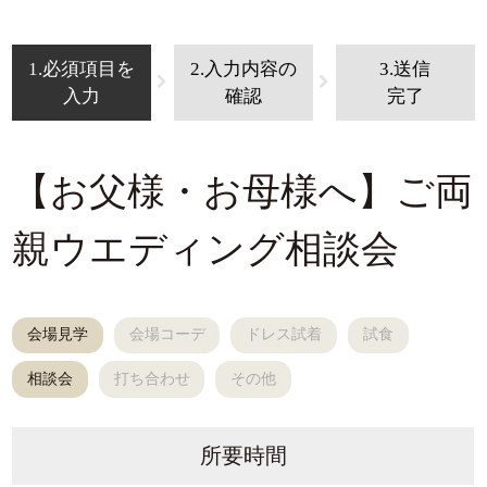
1.必須項目を
2.入力内容の
3.送信
入力
確認
完了
【お父様・お母様へ】ご両
親ウエディング相談会
会場見学
会場コーデ
ドレス試着
試食
相談会
打ち合わせ
その他
所要時間