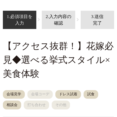
1.必須項目を
2.入力内容の
3.送信
入力
確認
完了
【アクセス抜群！】花嫁必
見◆選べる挙式スタイル×
美食体験
会場見学
会場コーデ
ドレス試着
試食
相談会
打ち合わせ
その他