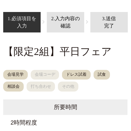
1.必須項目を
2.入力内容の
3.送信
入力
確認
完了
【限定2組】平日フェア
会場見学
会場コーデ
ドレス試着
試食
相談会
打ち合わせ
その他
所要時間
2時間程度