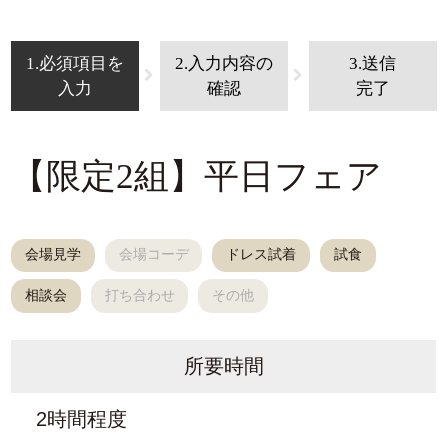
1.必須項目を
2.入力内容の
3.送信
入力
確認
完了
【限定2組】平日フェア
会場見学
会場コーデ
ドレス試着
試食
相談会
打ち合わせ
その他
所要時間
2時間程度