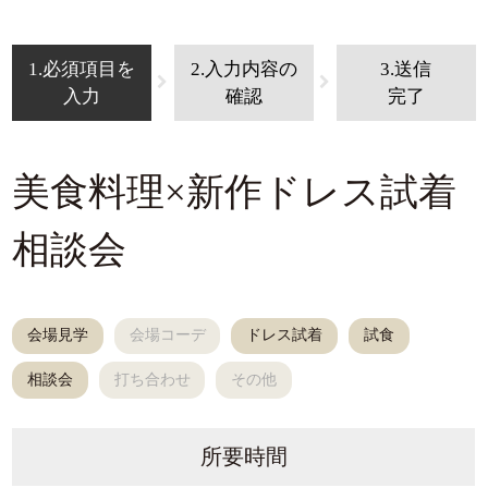
1.必須項目を
2.入力内容の
3.送信
入力
確認
完了
美食料理×新作ドレス試着
相談会
会場見学
会場コーデ
ドレス試着
試食
相談会
打ち合わせ
その他
所要時間