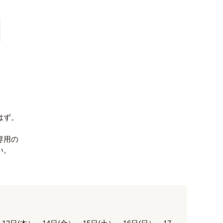
はず。
専用の
い。