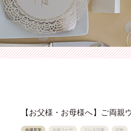
【お父様・お母様へ】ご両親
会場見学
会場コーデ
ドレス試着
試食