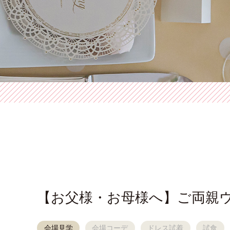
【お父様・お母様へ】ご両親
会場見学
会場コーデ
ドレス試着
試食